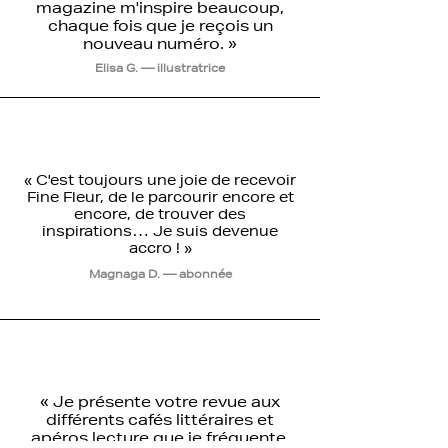
magazine m'inspire beaucoup,
chaque fois que je reçois un
nouveau numéro.
»
Elisa G. — illustratrice
« C'est toujours une joie de recevoir
Fine Fleur, de le parcourir encore et
encore, de trouver des
inspirations… Je suis devenue
accro ! »
Magnaga D. — abonnée
« Je présente votre revue aux
différents cafés littéraires et
apéros lecture que je fréquente.