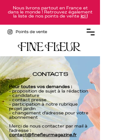
Nous livrons partout en France et
dans le monde ! Retrouvez également
la liste de nos points de vente
ici !
Points de vente
CONTACTS
Pour toutes vos demandes :
- proposition de sujet à la rédaction
- candidature
- contact presse
- participation à notre rubrique
projet jardin
- changement d'adresse pour votre
abonnement
Merci de nous contacter par mail à
l'adresse :
contact@finefleurmagazine.fr