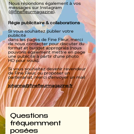
Nous répondons également à vos
messages
sur Instagram
(
@finefleurmagazine
).
Régie publicitaire & collaborations
Si vous souhaitez publier votre
publicité
dans les pages de Fine Fleur, merci
de nous contacter pour discuter du
format et budget appropriés (nous
pouvons également mettre
en page
une publicité à partir d'une photo
HD
pour vous).
Si vous souhaitez devenir revendeur
de Fine Fleur, ou proposer un
partenariat, merci d'envoyer un mail
:​​
johanna@finefleurmagazine.fr
Questions
fréquemment
posées