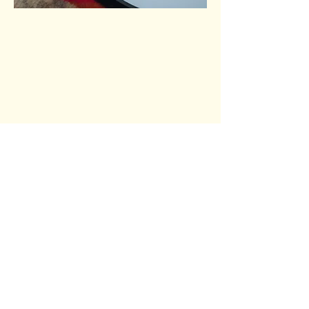
Fine Fleur Magazine est un magazine indépendant
qui célèbre l'élégance, l'art de vivre et la créativité
sous toutes ses formes.
À travers des articles
inspirants, des interviews exclusives et
des
découvertes culturelles, Fine Fleur met en lumière
les talents d'aujourd'hui et de demain.
© 2026 Fine Fleur Magazine
CGV
Mentions légales