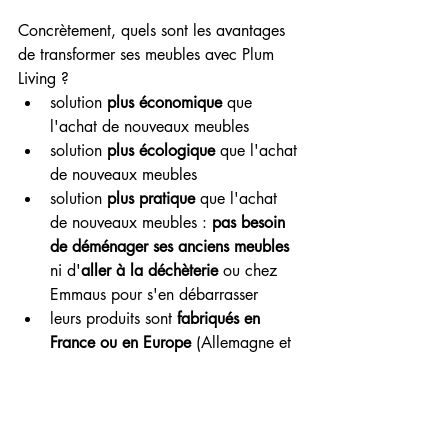
Concrètement, quels sont les avantages 
de transformer ses meubles avec Plum 
Living ?
solution 
plus économique
 que 
l'achat de nouveaux meubles
solution 
plus écologique 
que l'achat 
de nouveaux meubles
solution
 plus pratique
 que l'achat 
de nouveaux meubles :
 pas besoin 
de déménager ses anciens meubles
ni d'
aller à la déchèterie 
ou chez 
Emmaus pour s'en débarrasser
leurs produits sont
 fabriqués en 
France ou en Europe
 (Allemagne et 
Portugal)
leurs produits sont 
disponibles en 
30 coloris
, 
dont 3 teintes de bois 
différentes
, pour vraiment s'adapter 