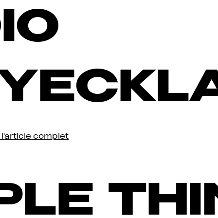
IO
YECKL
 l'article complet
PLE TH