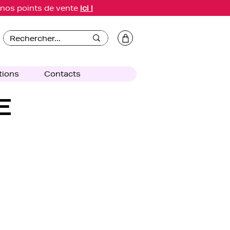
e nos points de vente
ici !
tions
Contacts
E