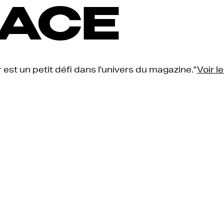
ACE
r est un petit défi dans l'univers du magazine."
Voir l
 indépendant qui
Contact
 créativité sous toutes
Sarah & Johanna Witz
spirants, des interviews
contact@finefleurmaga