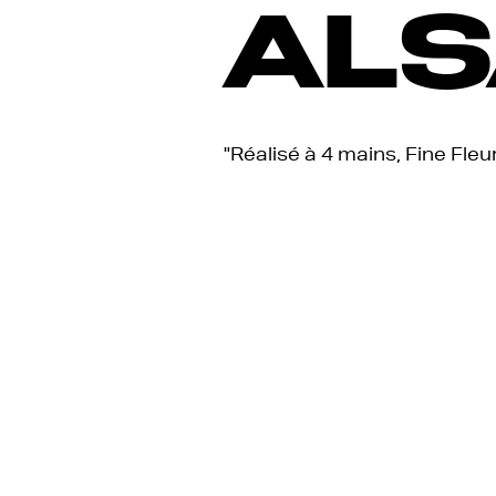
ALS
"Réalisé à 4 mains, Fine Fleu
Fine Fleur Magazine est un magazine
célèbre l'élégance, l'art de vivre et la
ses formes.
À travers des articles in