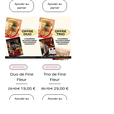
Ajouter au
Ajouter au
panier
panier
Archives
Archives
Duo de Fine
Trio de Fine
Fleur
Fleur
Prix original
Prix promotionnel
Prix original
Prix promotionnel
23,90 €
19,00 €
35,70 €
29,00 €
Ajouter au
Ajouter au
panier
panier