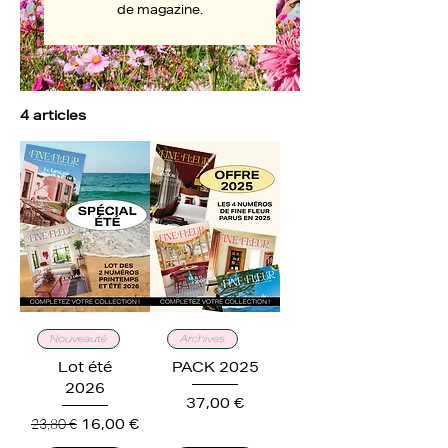
de magazine.
4 articles
Nouveauté
Archives
Lot été
PACK 2025
2026
Prix
37,00 €
Prix original
Prix promotionnel
23,80 €
16,00 €